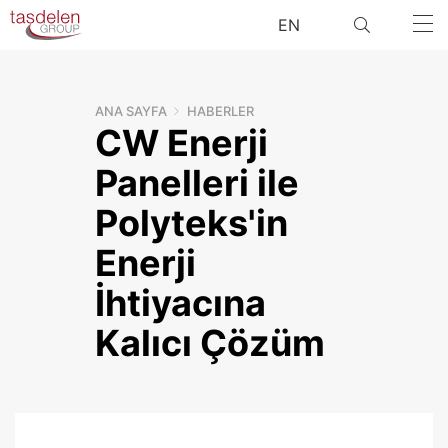
EN
ANA SAYFA
HABERLER
CW Enerji
ARA
Panelleri ile
Polyteks'in
Enerji
İhtiyacına
Kalıcı Çözüm