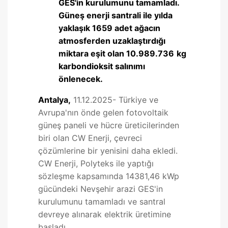
GES'in kurulumunu tamamladı.
Güneş enerji santrali ile yılda
yaklaşık 1659 adet ağacın
atmosferden uzaklaştırdığı
miktara eşit olan 10.989.736
kg
karbondioksit salınımı
önlenecek.
Antalya,
11.12.2025- Türkiye ve
Avrupa'nın önde gelen fotovoltaik
güneş paneli ve hücre üreticilerinden
biri olan CW Enerji, çevreci
çözümlerine bir yenisini daha ekledi.
CW Enerji, Polyteks ile yaptığı
sözleşme kapsamında 14381,46 kWp
gücündeki Nevşehir arazi GES'in
kurulumunu tamamladı ve santral
devreye alınarak elektrik üretimine
başladı.