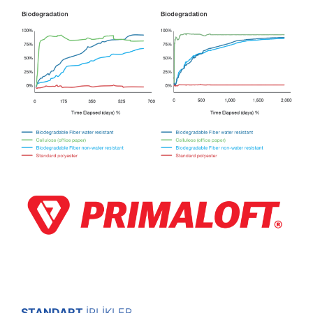
STANDART
İPLİKLER