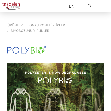
EN
ÜRÜNLER
FONKSİYONEL İPLİKLER
BIYOBOZUNUR İPLIKLER
ARA