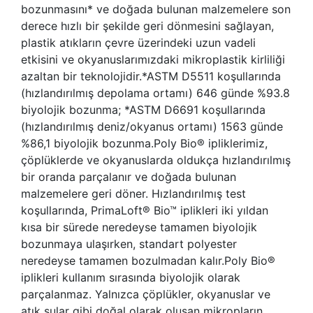
bozunmasını* ve doğada bulunan malzemelere son
derece hızlı bir şekilde geri dönmesini sağlayan,
plastik atıkların çevre üzerindeki uzun vadeli
etkisini ve okyanuslarımızdaki mikroplastik kirliliği
azaltan bir teknolojidir.*ASTM D5511 koşullarında
(hızlandırılmış depolama ortamı) 646 günde %93.8
biyolojik bozunma; *ASTM D6691 koşullarında
(hızlandırılmış deniz/okyanus ortamı) 1563 günde
%86,1 biyolojik bozunma.Poly Bio® ipliklerimiz,
çöplüklerde ve okyanuslarda oldukça hızlandırılmış
bir oranda parçalanır ve doğada bulunan
malzemelere geri döner. Hızlandırılmış test
koşullarında, PrimaLoft® Bio™ iplikleri iki yıldan
kısa bir sürede neredeyse tamamen biyolojik
bozunmaya ulaşırken, standart polyester
neredeyse tamamen bozulmadan kalır.Poly Bio®
iplikleri kullanım sırasında biyolojik olarak
parçalanmaz. Yalnızca çöplükler, okyanuslar ve
atık sular gibi doğal olarak oluşan mikropların